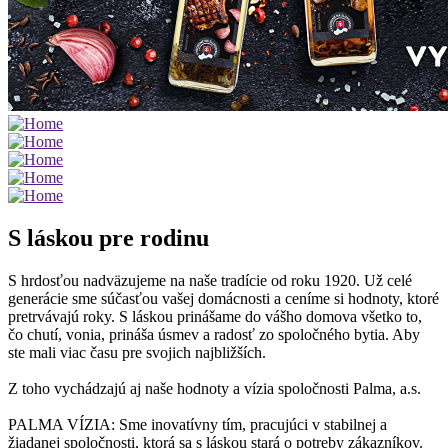
S láskou pre rodinu
S hrdosťou nadväzujeme na naše tradície od roku 1920. Už celé
generácie sme súčasťou vašej domácnosti a ceníme si hodnoty, ktoré
pretrvávajú roky. S láskou prinášame do vášho domova všetko to,
čo chutí, vonia, prináša úsmev a radosť zo spoločného bytia. Aby
ste mali viac času pre svojich najbližších.
Z toho vychádzajú aj naše hodnoty a vízia spoločnosti Palma, a.s.
PALMA VÍZIA: Sme inovatívny tím, pracujúci v stabilnej a
žiadanej spoločnosti, ktorá sa s láskou stará o potreby zákazníkov.