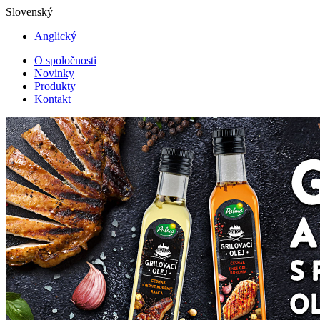
Slovenský
Anglický
O spoločnosti
Novinky
Produkty
Kontakt