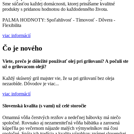
Sme súčasťou každej domácnosti, ktorej prinášame kvalitné
produkty s pridanou hodnotou do každodenného života.
PALMA HODNOTY: Spoľahlivosť - Tímovosť - Dôvera -
Flexibilita
viac informácií
Čo je nového
Viete, prečo je dôležité používať olej pri grilovaní? A počuli ste
už o grilovacom oleji?
Každý skúsený gril majster vie, že sa pri grilovaní bez oleja
nezaobíde. Dôvodov je viac...
viac informácií
Slovenská kvalita (s vami) už celé storočie
Omamná vôňa čerstvých rezňov a nedeľnej bábovky má niečo
spoločné. Rovnako aj nezameniteľná vôňa bábätka a zarosená
kúpeľňa po večernom nájazde malých výmyselníkov má čosi
spoločné. Spája ich tradícia a kvalita výrobkov známej slovenskej