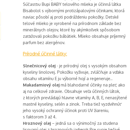
Súčasťou Bupi BABY telového mlieka je účinná látka
Bisabolol s výbornými protizápalovými účinkami, ktorá
naviac pôsobí aj proti podráždeniu pokožky. Detské
telové mlieko je vyrobené na prírodnom základe bez
minerálnych olejov, ktoré by akýmkoľvek spôsobom
zaťažovali pokožku bábätiek. Mlieko obsahuje príjemný
parfum bez alergénov.
Prírodné účinné látky:
Slnečnicový olej
- je prírodný olej s vysokým obsahom
kyseliny linolovej. Pokožku vyživuje, zvláčňuje a vďaka
obsahu vitamínu E ju výborné hojí a regeneruje..
Makadamiový olej
má blahodarné účinky na pleť, ako
aj na celkové zdravie. Obsahuje veľa účinných látok,
z ktorých prevládajú hlavne vitamíny A, B, E, nenasýtené
mastné kyseliny, selén a zinok. Treba tiež vyzdvihnúť
jeho vysoký ochranný účinok proti UV žiareniu,
s faktorom 3 až 4.
Hroznový olej
– jedná sa o výnimočný za studena
lisovaný olej z hroznových jadierok Pre svoje liečivé