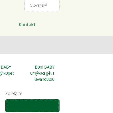
Slovenský
Kontakt
i BABY
Bupi BABY
ý kúpeľ
umývací gél s
levanduľou
Zdieľajte