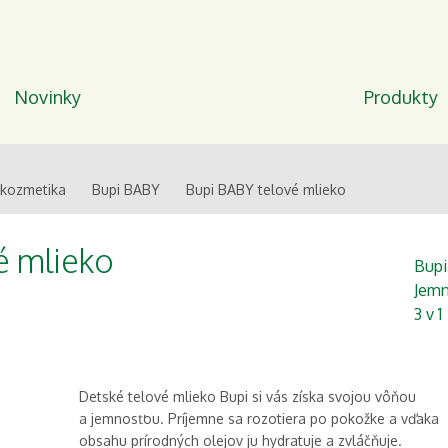
Novinky
Produkty
 kozmetika
Bupi BABY
Bupi BABY telové mlieko
é mlieko
Bup
Jemn
3 v 1
Detské telové mlieko Bupi si vás získa svojou vôňou
a jemnosťou. Príjemne sa rozotiera po pokožke a vďaka
obsahu prírodných olejov ju hydratuje a zvláčňuje.