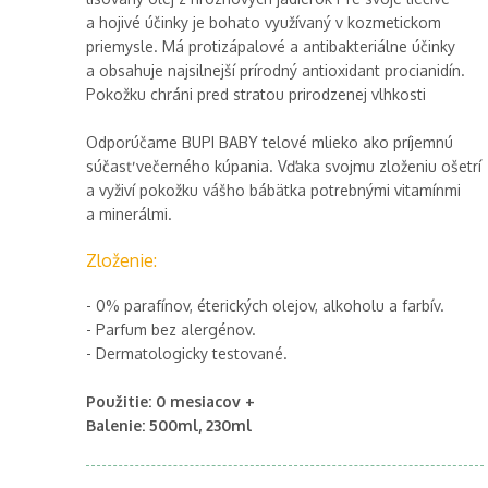
a hojivé účinky je bohato využívaný v kozmetickom
priemysle. Má protizápalové a antibakteriálne účinky
a obsahuje najsilnejší prírodný antioxidant procianidín.
Pokožku chráni pred stratou prirodzenej vlhkosti
Odporúčame BUPI BABY telové mlieko ako príjemnú
súčasť večerného kúpania. Vďaka svojmu zloženiu ošetrí
a vyživí pokožku vášho bábätka potrebnými vitamínmi
a minerálmi.
Zloženie:
- 0% parafínov, éterických olejov, alkoholu a farbív.
- Parfum bez alergénov.
- Dermatologicky testované.
Použitie: 0 mesiacov +
Balenie: 500ml, 230ml