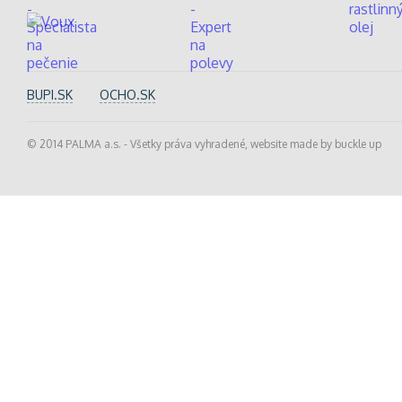
BUPI.SK
OCHO.SK
© 2014 PALMA a.s. - Všetky práva vyhradené, website made by
buckle up