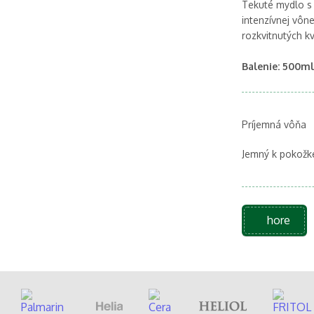
Tekuté mydlo s
intenzívnej vôn
rozkvitnutých k
Balenie: 500ml
Príjemná vôňa
Jemný k pokožk
hore